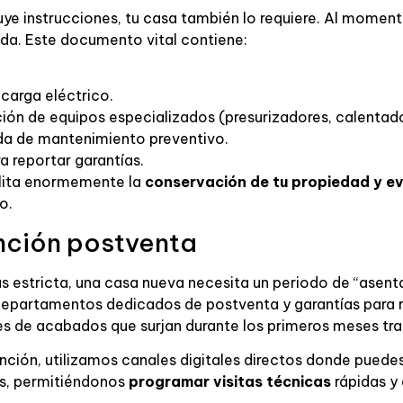
ye instrucciones, tu casa también lo requiere. Al momento
nda. Este documento vital contiene:
carga eléctrico.
ión de equipos especializados (presurizadores, calentad
a de mantenimiento preventivo.
 reportar garantías.
ilita enormemente la
conservación de tu propiedad y e
o.
nción postventa
ás estricta, una casa nueva necesita un periodo de “asen
epartamentos dedicados de postventa y garantías para r
les de acabados que surjan durante los primeros meses tr
tención, utilizamos canales digitales directos donde puede
os, permitiéndonos
programar visitas técnicas
rápidas y 