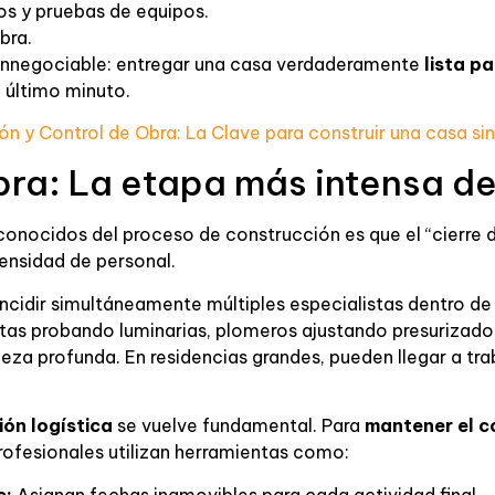
os y pruebas de equipos.
bra.
 innegociable: entregar una casa verdaderamente
lista pa
 último minuto.
ón y Control de Obra: La Clave para construir una casa sin
bra: La etapa más intensa d
nocidos del proceso de construcción es que el “cierre de
nsidad de personal.
incidir simultáneamente múltiples especialistas dentro de 
istas probando luminarias, plomeros ajustando presurizado
ieza profunda. En residencias grandes, pueden llegar a tr
ón logística
se vuelve fundamental. Para
mantener el c
rofesionales utilizan herramientas como:
e:
Asignan fechas inamovibles para cada actividad final.