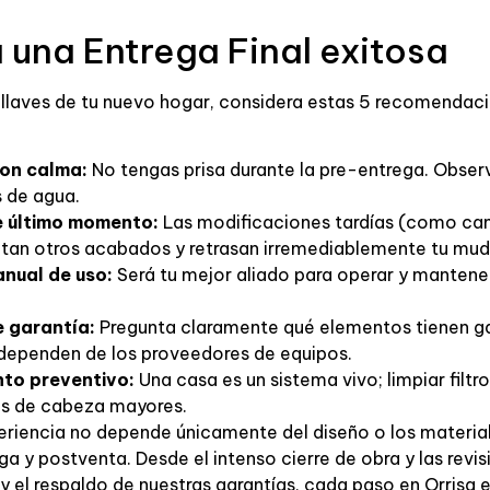
 una Entrega Final exitosa
s llaves de tu nuevo hogar, considera estas 5 recomendaci
con calma:
No tengas prisa durante la pre-entrega. Obser
s de agua.
e último momento:
Las modificaciones tardías (como cam
ectan otros acabados y retrasan irremediablemente tu mu
anual de uso:
Será tu mejor aliado para operar y mantener
e garantía:
Pregunta claramente qué elementos tienen ga
 dependen de los proveedores de equipos.
nto preventivo:
Una casa es un sistema vivo; limpiar filtr
res de cabeza mayores.
riencia no depende únicamente del diseño o los material
a y postventa. Desde el intenso cierre de obra y las revis
y el respaldo de nuestras garantías, cada paso en Orrisa 