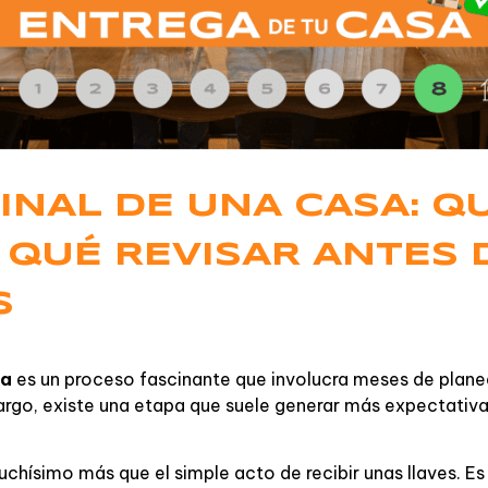
INAL DE UNA CASA: Q
 QUÉ REVISAR ANTES D
S
da
es un proceso fascinante que involucra meses de plane
argo, existe una etapa que suele generar más expectativ
ísimo más que el simple acto de recibir unas llaves. Es