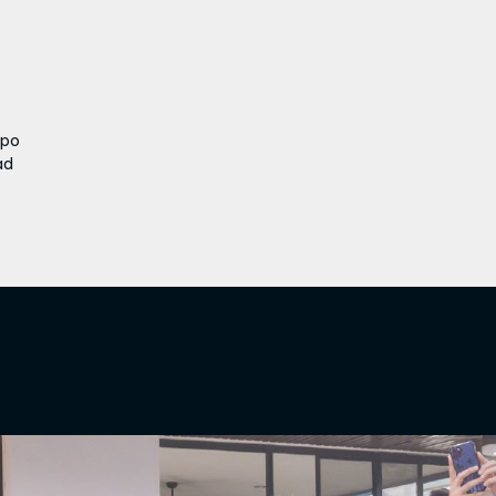
ipo
ad