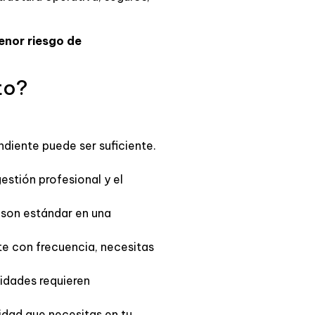
enor riesgo de
to?
diente puede ser suficiente.
stión profesional y el
 son estándar en una
te con frecuencia, necesitas
idades requieren
ridad que necesitas en tu