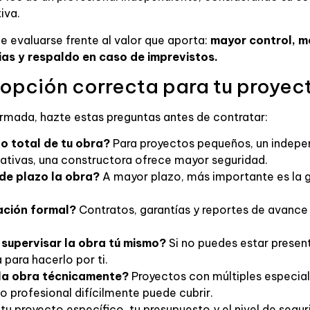
iva.
e evaluarse frente al valor que aporta:
mayor control, m
as y respaldo en caso de imprevistos.
 opción correcta para tu proyec
rmada, hazte estas preguntas antes de contratar:
o total de tu obra?
Para proyectos pequeños, un indepen
icativas, una constructora ofrece mayor seguridad.
de plazo la obra?
A mayor plazo, más importante es la ge
ción formal?
Contratos, garantías y reportes de avance
supervisar la obra tú mismo?
Si no puedes estar presen
 para hacerlo por ti.
la obra técnicamente?
Proyectos con múltiples especial
o profesional difícilmente puede cubrir.
tu proyecto específico, tu presupuesto y el nivel de segu