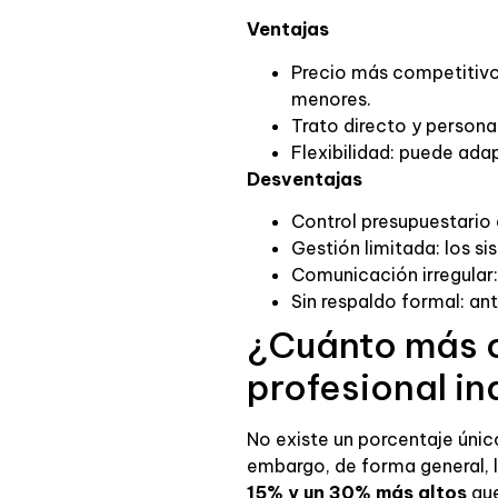
Ventajas
Precio más competitivo:
menores.
Trato directo y persona
Flexibilidad: puede ada
Desventajas
Control presupuestario 
Gestión limitada: los s
Comunicación irregular:
Sin respaldo formal: an
¿Cuánto más c
profesional i
No existe un porcentaje único
embargo, de forma general, l
15% y un 30% más altos
que