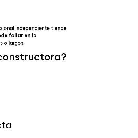
esional independiente tiende
de fallar en la
 o largos.
constructora?
cta