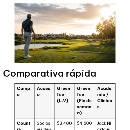
Comparativa rápida
Camp
Acces
Green
Green
Acade
o
o
fee
fee
mia /
(L‑V)
(Fin de
Clínica
seman
s
a)
Count
Socios,
$3,400
$4,500
Jack Ni
ry
residen
cklaus