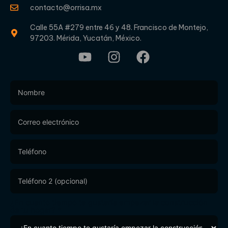
contacto@orrisa.mx
Calle 55A #279 entre 46 y 48. Francisco de Montejo,
97203. Mérida, Yucatán, México.
Footer
Form
¿En cuanto tiempo te gustaría empezar la construcción
de tu hogar?
*