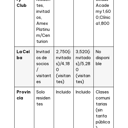
Club
tes,
Acade
invitad
my 1,60
os,
0;Clínic
Amex
a1,800
Platinu
m/Cen
turion
La Cei
Invitad
2,750(i
3,520(i
No
ba
os de
nvitado
nvitado
disponi
socios
s)/4,18
s)/5,28
ble
/
0
0
visitant
(visitan
(visitan
es
tes)
tes)
Provin
Solo
Incluido
Incluido
Clases
cia
residen
comuni
tes
tarias
(sin
tarifa
pública