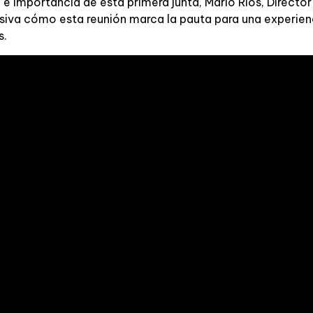
 e importancia de esta primera junta, Mario Ríos, Directo
usiva cómo esta reunión marca la pauta para una experien
s.