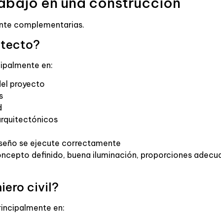
rabajo en una construcción
ente complementarias.
itecto?
cipalmente en:
del proyecto
s
d
arquitectónicos
diseño se ejecute correctamente
oncepto definido, buena iluminación, proporciones adecu
iero civil?
principalmente en: