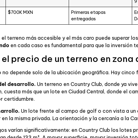
9
$700K MXN
Primeras etapas
E
entregadas
D
e el terreno más accesible y el más caro puede superar los
ando
en cada caso es fundamental para que la inversión t
el precio de un terreno en zona 
o no depende solo de la ubicación geográfica. Hay cinco 
el desarrollo.
Un terreno en Country Club, donde ya vive
, cuesta más que un lote en Ciudad Central, donde el ca
r certidumbre.
arrollo.
Un lote frente al campo de golf o con vista a un
r en la misma privada. La orientación y la cercanía a la Ca
gos varían significativamente: en Country Club los lotes 
an desde 133 m². A mayor superficie, mayor inversión tota