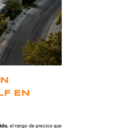
EN
LF EN
ida,
el rango de precios que