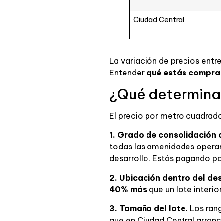
Ciudad Central
La variación de precios entr
Entender
qué estás compr
¿Qué determina 
El precio por metro cuadrad
1. Grado de consolidación d
todas las amenidades operan
desarrollo. Estás pagando po
2. Ubicación dentro del des
40% más
que un lote interio
3. Tamaño del lote.
Los ran
que en Ciudad Central arranc