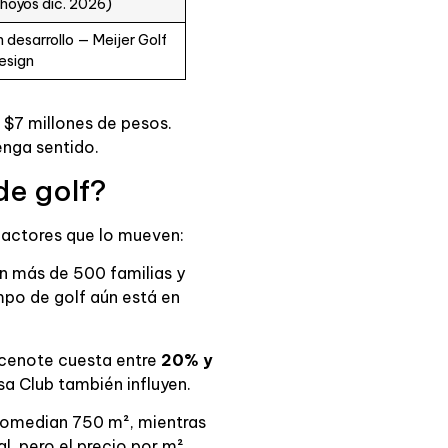
 hoyos dic. 2026)
n desarrollo — Meijer Golf
esign
 $7 millones de pesos.
enga sentido.
de golf?
factores que lo mueven:
n más de 500 familias y
mpo de golf aún está en
 cenote cuesta entre
20% y
sa Club también influyen.
promedian 750 m², mientras
l, pero el precio por m²