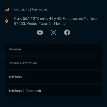
contacto@orrisa.mx
Calle 55A #279 entre 46 y 48. Francisco de Montejo,
97203. Mérida, Yucatán, México.
Footer
Form
¿En cuanto tiempo te gustaría empezar la construcción
de tu hogar?
*