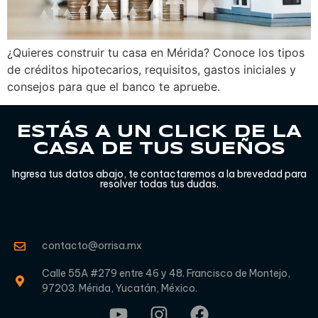
¿Quieres construir tu casa en Mérida? Conoce los tipos
de créditos hipotecarios, requisitos, gastos iniciales y
consejos para que el banco te apruebe.
ESTÁS A UN CLICK DE LA
CASA DE TUS SUEÑOS
Ingresa tus datos abajo, te contactaremos a la brevedad para
resolver todas tus dudas.
contacto@orrisa.mx
Calle 55A #279 entre 46 y 48. Francisco de Montejo,
97203. Mérida, Yucatán, México.