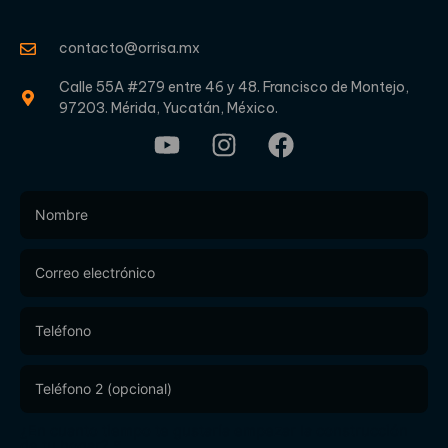
contacto@orrisa.mx
Calle 55A #279 entre 46 y 48. Francisco de Montejo,
97203. Mérida, Yucatán, México.
Footer
Form
¿En cuanto tiempo te gustaría empezar la construcción
de tu hogar?
*