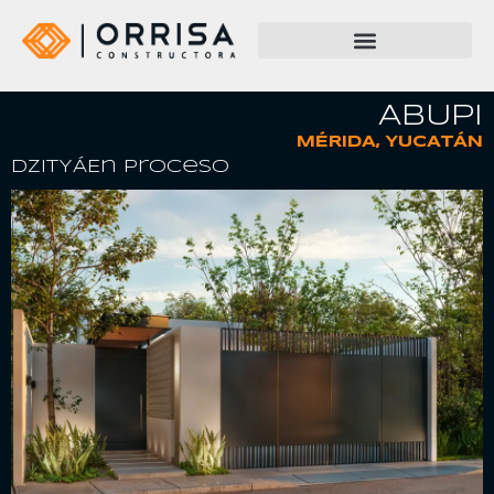
ABUPI
MÉRIDA, YUCATÁN
DZITYÁ
En Proceso